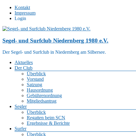
Zum
Kontakt
Inhalt
Impressum
springen
Login
Segel- und Surfclub Niedernberg 1980 e.V.
Der Segel- und Surfclub in Niedernberg am Silbersee.
Menü
Aktuelles
Der Club
Überblick
Vorstand
Satzung
Hausordnung
Gebührenordnung
Mitgliedsantrag
Segler
Überblick
Regatten beim SCN
Ergebnisse & Berichte
Surfer
Überblick