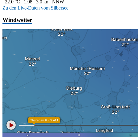
22.0 °C
1.08
3.0 kn
NNW
Zu den Live-Daten vom Silbersee
Windwetter