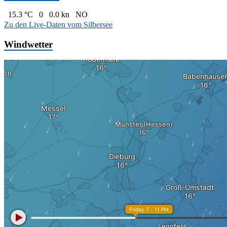
15.3 °C
0
0.0 kn
NO
Zu den Live-Daten vom Silbersee
Windwetter