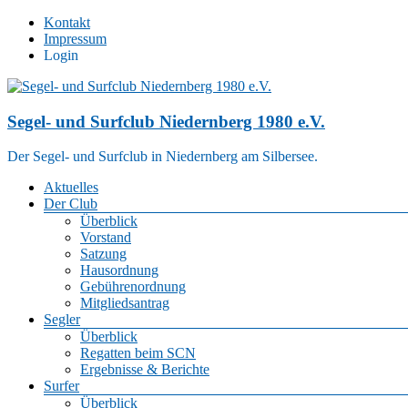
Zum
Kontakt
Inhalt
Impressum
springen
Login
Segel- und Surfclub Niedernberg 1980 e.V.
Der Segel- und Surfclub in Niedernberg am Silbersee.
Menü
Aktuelles
Der Club
Überblick
Vorstand
Satzung
Hausordnung
Gebührenordnung
Mitgliedsantrag
Segler
Überblick
Regatten beim SCN
Ergebnisse & Berichte
Surfer
Überblick