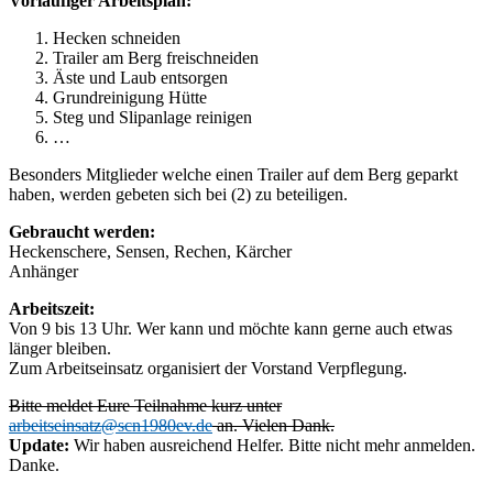
Vorläufiger Arbeitsplan:
Hecken schneiden
Trailer am Berg freischneiden
Äste und Laub entsorgen
Grundreinigung Hütte
Steg und Slipanlage reinigen
…
Besonders Mitglieder welche einen Trailer auf dem Berg geparkt
haben, werden gebeten sich bei (2) zu beteiligen.
Gebraucht werden:
Heckenschere, Sensen, Rechen, Kärcher
Anhänger
Arbeitszeit:
Von 9 bis 13 Uhr. Wer kann und möchte kann gerne auch etwas
länger bleiben.
Zum Arbeitseinsatz organisiert der Vorstand Verpflegung.
Bitte meldet Eure Teilnahme kurz unter
arbeitseinsatz@scn1980ev.de
an. Vielen Dank.
Update:
Wir haben ausreichend Helfer. Bitte nicht mehr anmelden.
Danke.