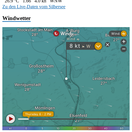
26.9 °C
1.66
4.0 kn
WNW
Zu den Live-Daten vom Silbersee
Windwetter