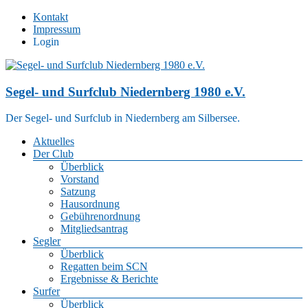
Zum
Kontakt
Inhalt
Impressum
springen
Login
Segel- und Surfclub Niedernberg 1980 e.V.
Der Segel- und Surfclub in Niedernberg am Silbersee.
Menü
Aktuelles
Der Club
Überblick
Vorstand
Satzung
Hausordnung
Gebührenordnung
Mitgliedsantrag
Segler
Überblick
Regatten beim SCN
Ergebnisse & Berichte
Surfer
Überblick