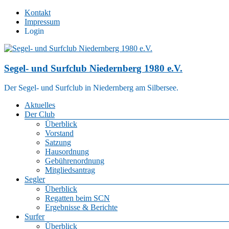
Zum
Kontakt
Inhalt
Impressum
springen
Login
Segel- und Surfclub Niedernberg 1980 e.V.
Der Segel- und Surfclub in Niedernberg am Silbersee.
Menü
Aktuelles
Der Club
Überblick
Vorstand
Satzung
Hausordnung
Gebührenordnung
Mitgliedsantrag
Segler
Überblick
Regatten beim SCN
Ergebnisse & Berichte
Surfer
Überblick