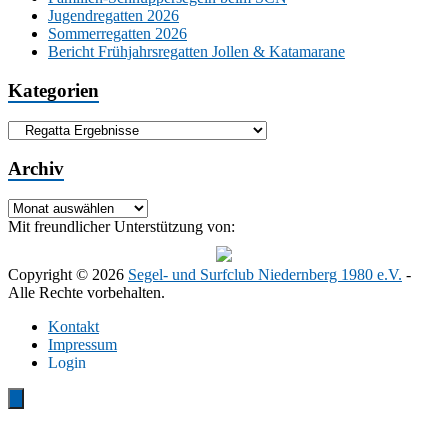
Jugendregatten 2026
Sommerregatten 2026
Bericht Frühjahrsregatten Jollen & Katamarane
Kategorien
Kategorien
Archiv
Archiv
Mit freundlicher Unterstützung von:
Copyright © 2026
Segel- und Surfclub Niedernberg 1980 e.V.
-
Alle Rechte vorbehalten.
Kontakt
Impressum
Login
Close