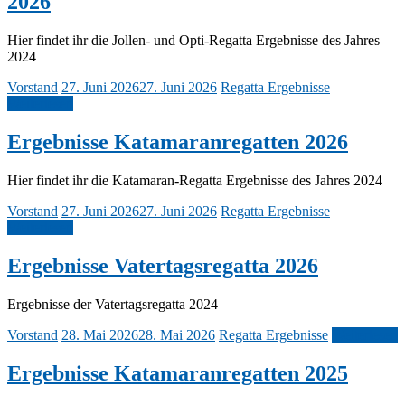
2026
Hier findet ihr die Jollen- und Opti-Regatta Ergebnisse des Jahres
2024
Vorstand
27. Juni 2026
27. Juni 2026
Regatta Ergebnisse
Weiterlesen
Ergebnisse Katamaranregatten 2026
Hier findet ihr die Katamaran-Regatta Ergebnisse des Jahres 2024
Vorstand
27. Juni 2026
27. Juni 2026
Regatta Ergebnisse
Weiterlesen
Ergebnisse Vatertagsregatta 2026
Ergebnisse der Vatertagsregatta 2024
Vorstand
28. Mai 2026
28. Mai 2026
Regatta Ergebnisse
Weiterlesen
Ergebnisse Katamaranregatten 2025