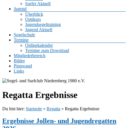
Surfer Aktuell
Jugend
Überblick
Optikurs
Jugendsegeltraining
Jugend Aktuell
Segelschule
Termine
Onlinekalender
Termine zum Download
Mitgliederbereich
Bilder
Pinnwand
Links
Regatta Ergebnisse
Du bist hier:
Startseite
»
Regatta
»
Regatta Ergebnisse
Ergebnisse Jollen- und Jugendregatten