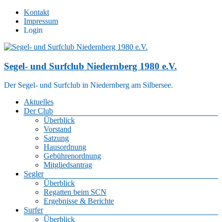
Zum
Kontakt
Inhalt
Impressum
springen
Login
Segel- und Surfclub Niedernberg 1980 e.V.
Der Segel- und Surfclub in Niedernberg am Silbersee.
Menü
Aktuelles
Der Club
Überblick
Vorstand
Satzung
Hausordnung
Gebührenordnung
Mitgliedsantrag
Segler
Überblick
Regatten beim SCN
Ergebnisse & Berichte
Surfer
Überblick