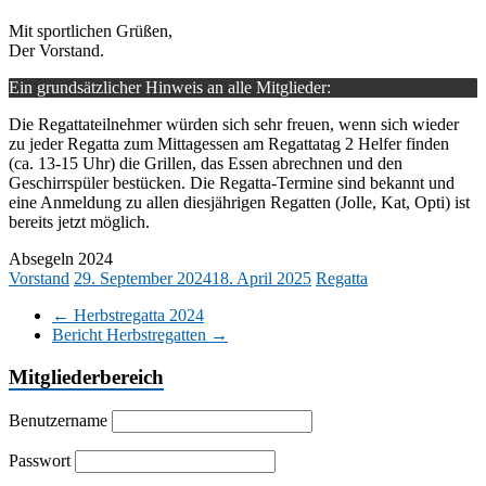
Mit sportlichen Grüßen,
Der Vorstand.
Ein grundsätzlicher Hinweis an alle Mitglieder:
Die Regattateilnehmer würden sich sehr freuen, wenn sich wieder
zu jeder Regatta zum Mittagessen am Regattatag 2 Helfer finden
(ca. 13-15 Uhr) die Grillen, das Essen abrechnen und den
Geschirrspüler bestücken. Die Regatta-Termine sind bekannt und
eine Anmeldung zu allen diesjährigen Regatten (Jolle, Kat, Opti) ist
bereits jetzt möglich.
Absegeln 2024
Vorstand
29. September 2024
18. April 2025
Regatta
←
Herbstregatta 2024
Bericht Herbstregatten
→
Mitgliederbereich
Benutzername
Passwort