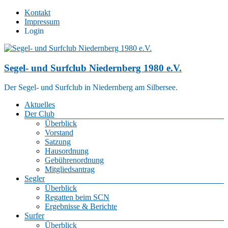
Zum
Kontakt
Inhalt
Impressum
springen
Login
Segel- und Surfclub Niedernberg 1980 e.V.
Der Segel- und Surfclub in Niedernberg am Silbersee.
Menü
Aktuelles
Der Club
Überblick
Vorstand
Satzung
Hausordnung
Gebührenordnung
Mitgliedsantrag
Segler
Überblick
Regatten beim SCN
Ergebnisse & Berichte
Surfer
Überblick