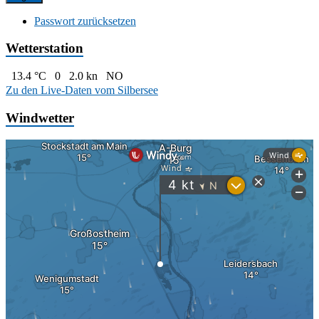
Passwort zurücksetzen
Wetterstation
13.4 °C
0
2.0 kn
NO
Zu den Live-Daten vom Silbersee
Windwetter