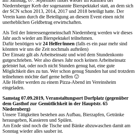
am Samstag, 07. September findet wieder im Rahmen der
Niedernberger Kerb der sogenannte Bierspektakel statt, an dem sich
der SCN schon 2013, 2014, 2017 und 2018 beteiligt hatte. Der
Verein kann durch die Beteiligung an diesem Event einen nicht
unerheblichen Geldbetrag erwirtschaften.
Als Teil der Interessengemeinschaft Niedernberg werden wir dieses
Jahr auch wieder am Bierspektakel teilnehmen.
Dafür benötigen wir
24 Helfer/innen
(falls es ein paar mehr sind
könnten wir uns die Zeit nochmals aufteilen)
Der Einsatz gilt als Arbeitseinsatz und wird dem Stundenkonto
gutgeschrieben. Wer also dieses Jahr noch keinen Arbeitseinsatz
geleistet hat, oder noch nicht Stunden genug hat, eine gute
Möglichkeit dies zu tun. Wer schon genug Stunden hat und trotzdem
teilnehmen möchte darf gerne helfen 🙂
Alle Helfer werden zu einem Pizza-Abend im Vereinsheim
eingeladen.
Samstag 07.09.2019, Veranstaltungsort Dorfplatz (gegenüber
dem Gasthof zur Gemütlichkeit in der Hauptstr. 65
Niedernberg)
Unsere Tätigkeiten bestehen aus Aufbau, Bierzapfen, Getränke
herausgeben, Kassieren und Spülen.
Am Ende sind noch die Tische und Bänke abzuwaschen damit am
Sonntag wieder alles sauber ist.