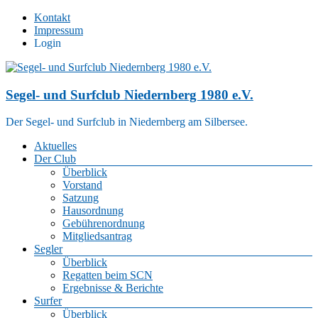
Zum
Kontakt
Inhalt
Impressum
springen
Login
Segel- und Surfclub Niedernberg 1980 e.V.
Der Segel- und Surfclub in Niedernberg am Silbersee.
Menü
Aktuelles
Der Club
Überblick
Vorstand
Satzung
Hausordnung
Gebührenordnung
Mitgliedsantrag
Segler
Überblick
Regatten beim SCN
Ergebnisse & Berichte
Surfer
Überblick