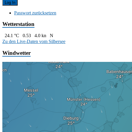
Passwort zurücksetzen
Wetterstation
24.1 °C
0.53
4.0 kn
N
Zu den Live-Daten vom Silbersee
Windwetter