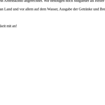
uf sein Arbeitskonto angerechnet. Wir benötigen noch Mitglieder als H
t an Land und vor allem auf dem Wasser, Ausgabe der Getränke und Br
keit mit an!