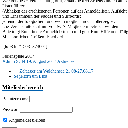
Wer bei dieser Veranstaltung hilft, erhält die drei Arbeitsstunden a
Listenführer
(Abhaken der erschienenen Personen auf der Anmeldeliste), Aufsich
und Einsammeln der Paddel und Surfbords;
jemand, der fotografiert, und wenn möglich, noch Jollensegler.
Die Vereinshütte darf nur von SCN-Mitgliedern betreten werden!
Bitte tragt Euch in die Anmeldeliste ein und gebt Eure Hilfe und Tätig
Mit sportlichen Grüßen, Eberhard.
[lop3 h=“1503137360″]
Ferienspiele 2017
Admin SCN
19. August 2017
Aktuelles
←
Zeltlager am Walchensee 21.08-27.08.17
Segeltörn um Elba
→
Mitgliederbereich
Benutzername
Passwort
Angemeldet bleiben