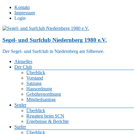
Zum
Kontakt
Inhalt
Impressum
springen
Login
Segel- und Surfclub Niedernberg 1980 e.V.
Der Segel- und Surfclub in Niedernberg am Silbersee.
Menü
Aktuelles
Der Club
Überblick
Vorstand
Satzung
Hausordnung
Gebührenordnung
Mitgliedsantrag
Segler
Überblick
Regatten beim SCN
Ergebnisse & Berichte
Surfer
Überblick