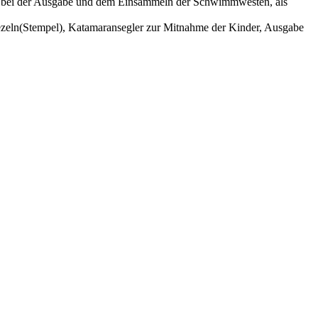
elfer bei der Ausgabe und dem Einsammeln der Schwimmwesten, als
ezeln(Stempel), Katamaransegler zur Mitnahme der Kinder, Ausgabe