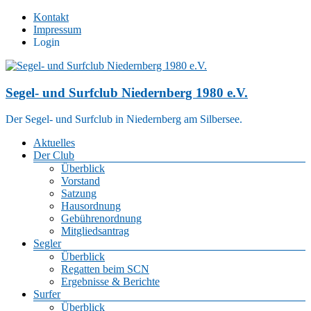
Zum
Kontakt
Inhalt
Impressum
springen
Login
Segel- und Surfclub Niedernberg 1980 e.V.
Der Segel- und Surfclub in Niedernberg am Silbersee.
Menü
Aktuelles
Der Club
Überblick
Vorstand
Satzung
Hausordnung
Gebührenordnung
Mitgliedsantrag
Segler
Überblick
Regatten beim SCN
Ergebnisse & Berichte
Surfer
Überblick