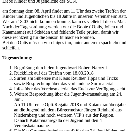
Liebe Kinder und Jugendliche des SCN,
am Sonntag dem 08. April findet um 11 Uhr das zweite Treffen der
Kinder und Jugendlichen bis 18 Jahre in unserem Vereinsheim statt.
Wer am 18.03 nicht kommen konnte, kann es vielleicht dieses Mal.
Nach der Tagesordnung werden wir die Boote ( Optis, Jollen und
Katamarane) auf Schäden und fehlende Teile prüfen, damit wir
diese rechtzeitig für die Saison fit machen können.
Bei den Optis müssen wir einiges tun, unter anderem spachteln und
schleifen.
Tagesordnung:
Begrüßung durch den Jugendwart Robert Narozni
Rückblick auf das Treffen vom 18.03.2018
Surfen am Silbersee mit Klaus Reuther Tipps und Tricks
sowie Besprechung über das vorhandene Surfmaterial.
Infos über das Vereinsmaterial das Euch zur Verfügung steht.
Weitere Besprechung über die Jugendveranstaltung am 24.
Juni.
Ab 11 Uhr erste Opti-Regatta 2018 und Katamaranübergabe
an die Jugend mit dem Bürgermeister Jürgen Reinhard aus
Niedernberg und noch weiteren VIP’s aus der Region.
Danach Katamaranregatta der Jugend mit den 4
Vereinskatamarane.
Die Kat-Gruppen (mindestens 4) für den 24. Juni bilden und