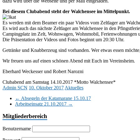
dazu wird über die Webseite und per Mail eingeladen.
Bei diesem Clubabend steht der Walchensee im Mittelpunkt.
Es werden mit dem Beamer ein paar Videos vom Zeltlager am Walchen
Es wird auch das nächste Zeltlager am Walchensee in den Pfingstfer
Campingplatz im Zelt, Wohnwagen, Wohnmobil, Ferienwohnungen und
Die Präsentation der Videos und Fotos beginnt um 20:30 Uhr.
Getränke und Knabberzeug sind vorhanden. Wer etwas essen möchte, kan
Wir freuen uns auf einen schönen Abend mit Euch im Vereinsheim.
Eberhard Weckesser und Robert Narozni
Clubabend am Samstag 14.10.2017 *Motto Walchensee*
Admin SCN
10. Oktober 2017
Aktuelles
←
Absegeln der Katamarane 15.10.17
Arbeitseinsatz 21.10.2017
→
Mitgliederbereich
Benutzername