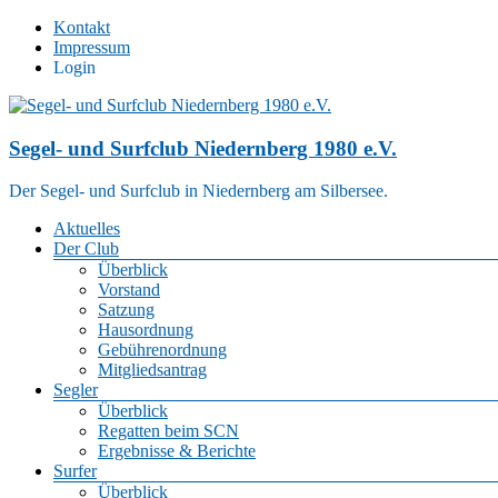
Zum
Kontakt
Inhalt
Impressum
springen
Login
Segel- und Surfclub Niedernberg 1980 e.V.
Der Segel- und Surfclub in Niedernberg am Silbersee.
Menü
Aktuelles
Der Club
Überblick
Vorstand
Satzung
Hausordnung
Gebührenordnung
Mitgliedsantrag
Segler
Überblick
Regatten beim SCN
Ergebnisse & Berichte
Surfer
Überblick