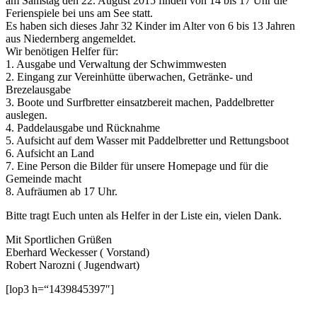
am Samstag den 22. August 2015 finden von 14 bis 17 Uhr die
Ferienspiele bei uns am See statt.
Es haben sich dieses Jahr 32 Kinder im Alter von 6 bis 13 Jahren
aus Niedernberg angemeldet.
Wir benötigen Helfer für:
1. Ausgabe und Verwaltung der Schwimmwesten
2. Eingang zur Vereinhütte überwachen, Getränke- und
Brezelausgabe
3. Boote und Surfbretter einsatzbereit machen, Paddelbretter
auslegen.
4. Paddelausgabe und Rücknahme
5. Aufsicht auf dem Wasser mit Paddelbretter und Rettungsboot
6. Aufsicht an Land
7. Eine Person die Bilder für unsere Homepage und für die
Gemeinde macht
8. Aufräumen ab 17 Uhr.
Bitte tragt Euch unten als Helfer in der Liste ein, vielen Dank.
Mit Sportlichen Grüßen
Eberhard Weckesser ( Vorstand)
Robert Narozni ( Jugendwart)
[lop3 h=“1439845397″]