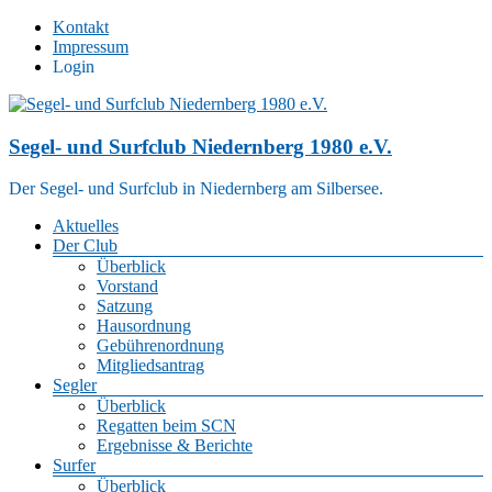
Zum
Kontakt
Inhalt
Impressum
springen
Login
Segel- und Surfclub Niedernberg 1980 e.V.
Der Segel- und Surfclub in Niedernberg am Silbersee.
Menü
Aktuelles
Der Club
Überblick
Vorstand
Satzung
Hausordnung
Gebührenordnung
Mitgliedsantrag
Segler
Überblick
Regatten beim SCN
Ergebnisse & Berichte
Surfer
Überblick